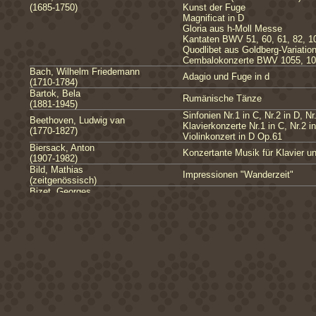
(1685-1750)
Kunst der Fuge
Magnificat in D
Gloria aus h-Moll Messe
Kantaten BWV 51, 60, 61, 82, 10
Quodlibet aus Goldberg-Variatio
Cembalokonzerte BWV 1055, 1
Bach, Wilhelm Friedemann
Adagio und Fuge in d
(1710-1784)
Bartok, Bela
Rumänische Tänze
(1881-1945)
Sinfonien Nr.1 in C, Nr.2 in D, N
Beethoven, Ludwig van
Klavierkonzerte Nr.1 in C, Nr.2 in
(1770-1827)
Violinkonzert in D Op.61
Biersack, Anton
Konzertante Musik für Klavier u
(1907-1982)
Bild, Mathias
Impressionen "Wanderzeit"
(zeitgenössisch)
Bizet, Georges
Teile aus der "Carmen Suite", a
(1838-1875)
Bollius, Daniel
Secunda Symphonia
(1590-1642)
Boyce, William
Sinfonien Nr.1, Nr.5, Nr.8
(1711-1779)
Britten, Edward Benjamin
Simple Symphony
(1913-1976)
Bruch, Max
Serenade nach schwedischen V
(1838-1920)
Kol Nidrei für Violoncello und O
C