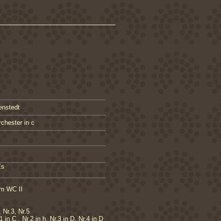
enstedt
chester in c
Es
em WC II
 Nr.3, Nr.5
in C , Nr.2 in h, Nr.3 in D, Nr.4 in D