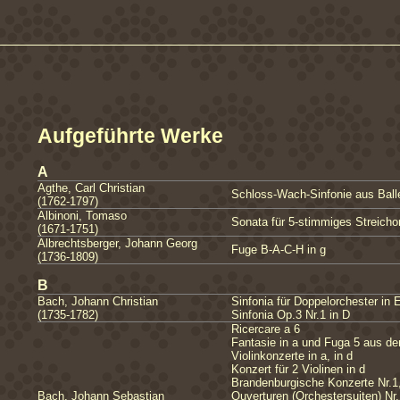
Aufgeführte Werke
A
Agthe, Carl Christian
Schloss-Wach-Sinfonie aus Ball
(1762-1797)
Albinoni, Tomaso
Sonata für 5-stimmiges Streichor
(1671-1751)
Albrechtsberger, Johann Georg
Fuge B-A-C-H in g
(1736-1809)
B
Bach, Johann Christian
Sinfonia für Doppelorchester in 
(1735-1782)
Sinfonia Op.3 Nr.1 in D
Ricercare a 6
Fantasie in a und Fuga 5 aus d
Violinkonzerte in a, in d
Konzert für 2 Violinen in d
Brandenburgische Konzerte Nr.1,
Bach, Johann Sebastian
Ouverturen (Orchestersuiten) Nr.1 