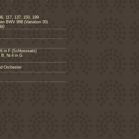
6, 117, 137, 150, 199
nen BWV 988 (Variation 30)
060
r.6 in F (Schlusssatz)
 B, Nr.4 in G
nd Orchester
rrangiert von Tony Osborne
olksmelodien
rchester, Op.47