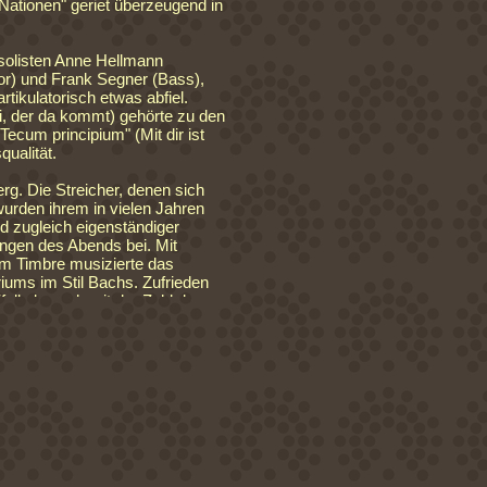
ationen" geriet überzeugend in
solisten Anne Hellmann
or) und Frank Segner (Bass),
tikulatorisch etwas abfiel.
i, der da kommt) gehörte zu den
ecum principium" (Mit dir ist
ualität.
g. Die Streicher, denen sich
wurden ihrem in vielen Jahren
d zugleich eigenständiger
ingen des Abends bei. Mit
m Timbre musizierte das
iums im Stil Bachs. Zufrieden
all als auch mit der Zahl der