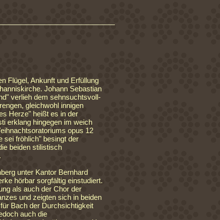
n Flügel, Ankunft und Erfüllung
hanniskirche. Johann Sebastian
" verlieh dem sehnsuchtsvoll-
engen, gleichwohl innigen
s Herze" heißt es in der
ti erklang hingegen im weich
Weihnachtsoratoriums opus 12
sei fröhlich" besingt der
e beiden stilistisch
.
berg unter Kantor Bernhard
ke hörbar sorgfältig einstudiert.
lung als auch der Chor der
nzes und zeigten sich in beiden
ür Bach der Durchsichtigkeit
jedoch auch die