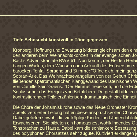
Tiefe Sehnsucht kunstvoll in Töne gegossen
Kronberg. Hoffnung und Erwartung bildeten gleichsam den eine
den anderen beim Weihnachtskonzert in der evangelischen Jo
Bachs Adventskantate BWV 61 "Nun komm, der Heiden Heiland
bangen Warten, dem Wunsch nach Ankunft des Erlösers im str
barocken Tonfall Sprache und Stimme: "Öffne dich, mein ganze
Sopran-Arie. Das Weihnachtsevangelium von der Geburt Chris
fließenden spätromantischen Klanggewand des lateinischen 
von Camille Saint-Saens. "Der Himmel freue sich, und die Erde 
Schlusschor das Ereignis von Bethlehem. Dergestalt bildeten di
kontrastierenden Teile erzählerisch-dramaturgisch eine Einheit
Die Chöre der Johanniskirche sowie das Neue Orchester Kron
Zosels versierter Leitung hatten diese anspruchsvollen Chorwer
Dabei gefielen sowohl die vielköpfige Kinder- und Jugendabtei
Erwachsenen. Sie bildeten ein homogenes, wohlklingendes Ga
Tonsprachen zu Hause. Dabei kam die schlankere Besetzung f
des polyphonen Chorsatzes sehr zugute. Kultiviert erklangen 