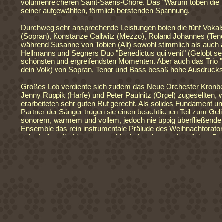
volumenreicheren Saint-Saens-Chöre. Das "Warum toben die N
seiner aufgewählten, förmlich berstenden Spannung.
Durchweg sehr ansprechende Leistungen boten die fünf Vokal
(Sopran), Konstanze Callwitz (Mezzo), Roland Johannes (Ten
während Susanne von Tobien (Alt) sowohl stimmlich als auch ar
Hellmanns und Segners Duo "Benedictus qui venit" (Gelobt se
schönsten und ergreifendsten Momenten. Aber auch das Trio "T
dein Volk) von Sopran, Tenor und Bass besaß hohe Ausdrucksq
Großes Lob verdiente sich zudem das Neue Orchester Kronber
Jenny Ruppik (Harfe) und Peter Paulnitz (Orgel) zugesellten, 
erarbeiteten sehr guten Ruf gerecht. Als solides Fundament un
Partner der Sänger trugen sie einen beachtlichen Teil zum Gel
sonorem, warmem und vollem, jedoch nie üppig überfließende
Ensemble das rein instrumentale Prälude des Weihnachtorator
sein durften die Akteure sowohl mit dem langen, herzlichen Beif
Besucher: Kein Platz blieb leer in der Johanniskirche. bol
zurück